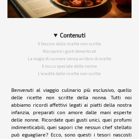
Contenuti
Il fascino delle ricette non scritte
Riscoprire i gusti dimenticati
La magia di cucinare senza un libro di ricette
Il tocco speciale delle nonne
L'eredità delle ricette non scritte
Benvenuti al viaggio culinario più esclusivo, quello
delle ricette non scritte della nonna. Tutti noi
abbiamo ricordi affettivi legati ai piatti della nostra
infanzia, preparati con amore dalle mani esperte
delle nonne. Ricordate quei gusti unici, quei profumi
indimenticabili, quei sapori che nessun chef stellato
può eguagliare? Ecco, sono questi i tesori nascosti