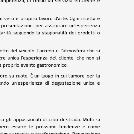
 competenza, offrendo un servizio efficiente e
vero e proprio lavoro d'arte. Ogni ricetta è
a presentazione, per assicurare un'esperienza
rità, seguendo la stagionalità dei prodotti o
tto del veicolo, l'arredo e l'atmosfera che si
re unica l'esperienza del cliente, che non si
 e proprio evento gastronomico.
oro su ruote. È un luogo in cui l'amore per la
rendo un'esperienza di degustazione unica e
a gli appassionati di cibo di strada. Molti si
bbero essere le prossime tendenze e come
ntinua crescita e trasformazione, l'innovazione