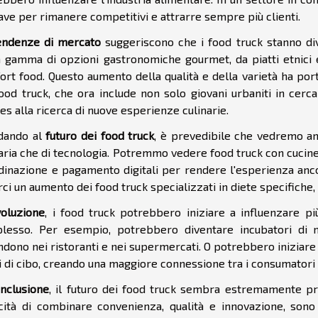
ave per rimanere competitivi e attrarre sempre più clienti.
endenze di mercato
suggeriscono che i food truck stanno div
 gamma di opzioni gastronomiche gourmet, da piatti etnici es
rt food. Questo aumento della qualità e della varietà ha port
food truck, che ora include non solo giovani urbaniti in ce
es alla ricerca di nuove esperienze culinarie.
dando al
futuro dei food truck
, è prevedibile che vedremo anc
naria che di tecnologia. Potremmo vedere food truck con cuci
rdinazione e pagamento digitali per rendere l'esperienza an
ci un aumento dei food truck specializzati in diete specifiche
voluzione
, i food truck potrebbero iniziare a influenzare pi
lesso. Per esempio, potrebbero diventare incubatori di n
ndono nei ristoranti e nei supermercati. O potrebbero iniziar
i di cibo, creando una maggiore connessione tra i consumatori 
nclusione
, il futuro dei food truck sembra estremamente pr
cità di combinare convenienza, qualità e innovazione, sono