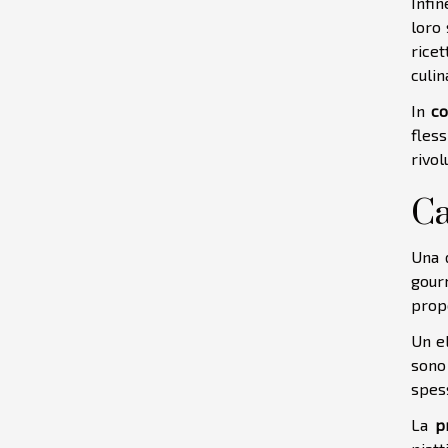
Infin
loro 
ricet
culin
In
co
fles
rivol
Ca
Una d
gour
propo
Un e
sono
spess
La
p