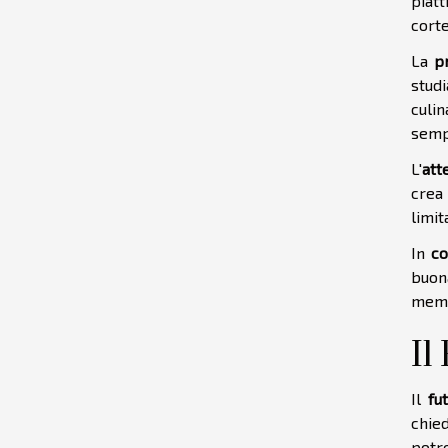
piatt
corte
La
p
stud
culi
semp
L'
att
crea
limi
In
co
buon
memo
Il
Il
fu
chie
potre