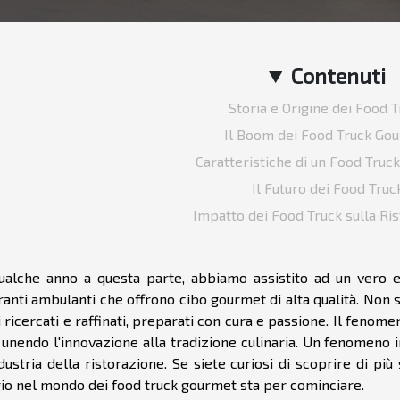
Contenuti
Storia e Origine dei Food 
Il Boom dei Food Truck Go
Caratteristiche di un Food Truc
Il Futuro dei Food Truc
Impatto dei Food Truck sulla Ri
ualche anno a questa parte, abbiamo assistito ad un vero e
ranti ambulanti che offrono cibo gourmet di alta qualità. Non s
i ricercati e raffinati, preparati con cura e passione. Il fenom
 unendo l'innovazione alla tradizione culinaria. Un fenomeno
ndustria della ristorazione. Se siete curiosi di scoprire di più
gio nel mondo dei food truck gourmet sta per cominciare.