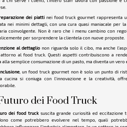
i a chi serve i clienti, l'intero staff lavora con passione e
se.
reparazione dei piatti
nei food truck gourmet rappresenta un 
iata nei minimi dettagli, con una cura quasi maniacale per l
naria coinvolgente. Non è raro che i menu cambino con regola
licemente per sorprendere la clientela con nuove proposte.
enzione al dettaglio
non riguarda solo il cibo, ma anche l'aspe
 attorno al food truck. Questi aspetti contribuiscono a rende
ta alla semplice consumazione di un pasto, ma diventa un vero
nclusione
, un food truck gourmet non è solo un punto di rist
a cucina si coniuga con l'innovazione e la creatività, off
rabile.
 Futuro dei Food Truck
turo dei food truck
suscita grande curiosità ed eccitazione tr
dono come potrebbero evolvere nel tempo, quali potre
bbero influenzare l'industria alimentare. In un settore in co