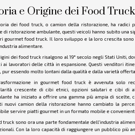
oria e Origine dei Food Truck
toria dei food truck, o camion della ristorazione, ha radici 
 di ristorazione ambulante, questi veicoli hanno subito una sig
i gourmet food truck. Il loro sviluppo e la loro crescita so
industria alimentare.
igini dei food truck risalgono al 19° secolo negli Stati Uniti, d
i ai lavoratori delle città in espansione. Questi venditori iti
, pur essendo molto lontani dalla qualità e dalla varietà offerta
rasformazione in gourmet food truck è avvenuta solo rece
larità crescente di cibi etnici, opzioni salutari e cibi di a
ante ha iniziato a offrire una gamma più ampia di scelte, co
ti nuovi camion della ristorazione hanno cambiato la perce
bile servire piatti gourmet in un formato mobile e convenient
d truck sono ora una parte fondamentale dell'industria alimenta
zionali. Con la loro capacità di raggiungere un pubblico più 