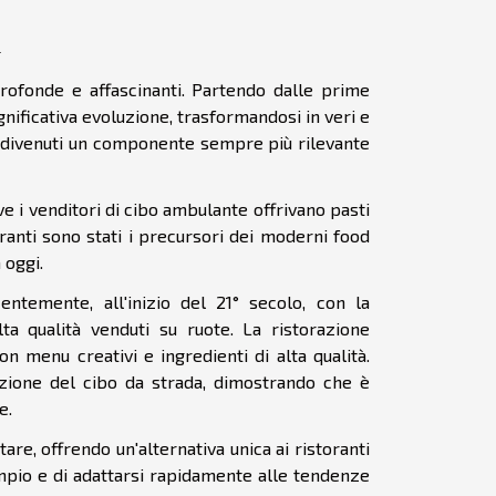
profonde e affascinanti. Partendo dalle prime
nificativa evoluzione, trasformandosi in veri e
no divenuti un componente sempre più rilevante
ove i venditori di cibo ambulante offrivano pasti
neranti sono stati i precursori dei moderni food
 oggi.
ntemente, all'inizio del 21° secolo, con la
lta qualità venduti su ruote. La ristorazione
n menu creativi e ingredienti di alta qualità.
zione del cibo da strada, dimostrando che è
e.
re, offrendo un'alternativa unica ai ristoranti
ampio e di adattarsi rapidamente alle tendenze