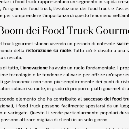
ntari, i food truck rappresentano un segmento in rapida crescit
, l'origine dei food truck, l'evoluzione dei food truck e l'as
ve per comprendere l'importanza di questo fenomeno nell'ambi
 Boom dei Food Truck Gourm
od truck gourmet stanno vivendo un periodo di notevole
succe
mondo della
ristorazione su ruote
. Tutto ciò è dovuto a una 
a crescita.
 di tutto, l'
innovazione
ha avuto un ruolo fondamentale. I prop
time tecnologie e le tendenze culinarie per offrire un'esperi
li gastronomici non sono più semplicemente dei punti di rist
atori culinari su ruote, in grado di proporre piatti gourmet di al
econdo elemento che ha contribuito al
successo dei food tr
zionali, i food truck possono facilmente spostarsi da un luog
 e variegato. Questo li rende particolarmente popolari durant
possono attirare migliaia di clienti in un solo giorno.