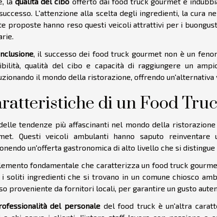
e, la
qualità del cibo
offerto dai food truck gourmet è indubbia
successo. L'attenzione alla scelta degli ingredienti, la cura ne
te proposte hanno reso questi veicoli attrattivi per i buongust
arie.
nclusione
, il successo dei food truck gourmet non è un fenom
sibilità, qualità del cibo e capacità di raggiungere un am
uzionando il mondo della ristorazione, offrendo un'alternativa v
ratteristiche di un Food Tr
elle tendenze più affascinanti nel mondo della ristorazione d
met. Questi veicoli ambulanti hanno saputo reinventare u
nendo un'offerta gastronomica di alto livello che si distingue 
lemento fondamentale che caratterizza un food truck gourme
 i soliti ingredienti che si trovano in un comune chiosco amb
o proveniente da fornitori locali, per garantire un gusto autent
rofessionalità del personale
del food truck è un'altra caratt