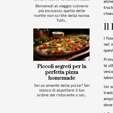
alime
Benvenuti al viaggio culinario
truck
più esclusivo, quello delle
chia
ricette non scritte della nonna.
Tutti...
Il
I fo
nel 
quest
Prima
le ul
Piccoli segreti per la
veico
perfetta pizza
homemade
labor
Sei un amante della pizza? Sei
Un s
stanco di aspettare il tuo
tradi
ordine dal ristorante o sei...
ampio
dove 