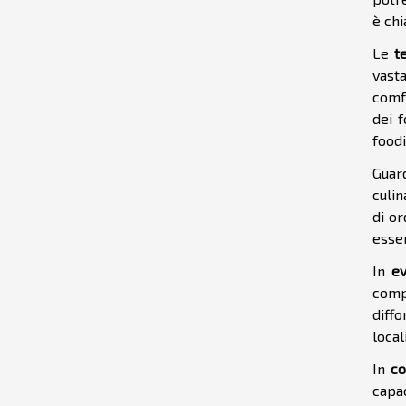
è chi
Le
t
vasta
comfo
dei 
foodi
Guar
culi
di o
esser
In
e
comp
diffo
local
In
co
capa