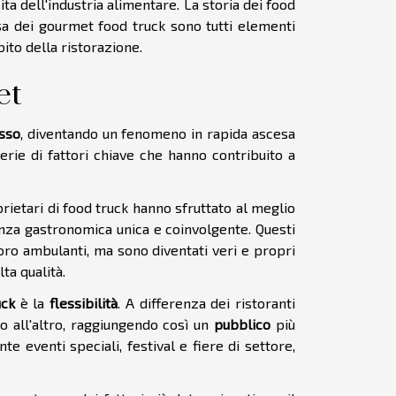
a dell'industria alimentare. La storia dei food
cesa dei gourmet food truck sono tutti elementi
to della ristorazione.
et
sso
, diventando un fenomeno in rapida ascesa
serie di fattori chiave che hanno contribuito a
rietari di food truck hanno sfruttato al meglio
enza gastronomica unica e coinvolgente. Questi
oro ambulanti, ma sono diventati veri e propri
ta qualità.
uck
è la
flessibilità
. A differenza dei ristoranti
o all'altro, raggiungendo così un
pubblico
più
e eventi speciali, festival e fiere di settore,