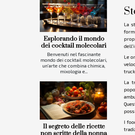
St
La s
forme
Esplorando il mondo
propr
dei cocktail molecolari
dell'
Benvenuti nel fascinante
Le or
mondo dei cocktail molecolari,
veloc
un'arte che combina chimica,
mixologia e...
truck
La t
popo
ambul
Ques
possi
I foo
Il segreto delle ricette
tradi
non scritte della nonna